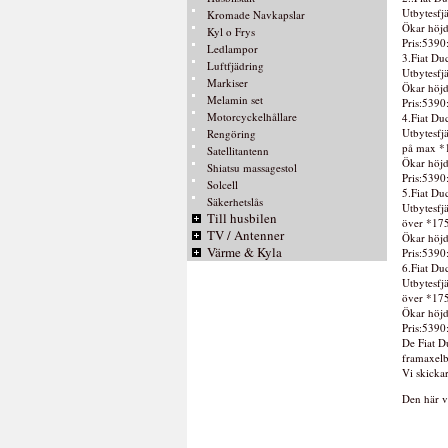
Utbytesfjä
Kromade Navkapslar
Ökar höj
Kyl o Frys
Pris:5390
Ledlampor
3.Fiat Du
Luftfjädring
Utbytesfj
Markiser
Ökar höj
Melamin set
Pris:5390
Motorcyckelhållare
4.Fiat Du
Utbytesfj
Rengöring
på max *
Satellitantenn
Ökar höj
Shiatsu massagestol
Pris:5390
Solcell
5.Fiat Du
Säkerhetslås
Utbytesfj
Till husbilen
över *17
TV / Antenner
Ökar höj
Värme & Kyla
Pris:5390
6.Fiat Du
Utbytesfj
över *17
Ökar höj
Pris:5390
De Fiat D
framaxelb
Vi skicka
Den här v