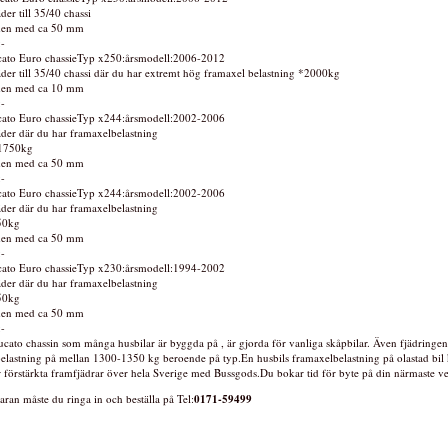
der till 35/40 chassi
den med ca 50 mm
:-
cato Euro chassieTyp x250:årsmodell:2006-2012
äder till 35/40 chassi där du har extremt hög framaxel belastning *2000kg
den med ca 10 mm
:-
cato Euro chassieTyp x244:årsmodell:2002-2006
äder där du har framaxelbelastning
1750kg
den med ca 50 mm
:-
cato Euro chassieTyp x244:årsmodell:2002-2006
äder där du har framaxelbelastning
50kg
den med ca 50 mm
:-
cato Euro chassieTyp x230:årsmodell:1994-2002
äder där du har framaxelbelastning
50kg
den med ca 50 mm
:-
ucato chassin som många husbilar är byggda på , är gjorda för vanliga skåpbilar. Även fjädringe
elastning på mellan 1300-1350 kg beroende på typ.En husbils framaxelbelastning på olastad bil ka
r förstärkta framfjädrar över hela Sverige med Bussgods.Du bokar tid för byte på din närmaste ve
aran måste du ringa in och beställa på Tel:
0171-59499