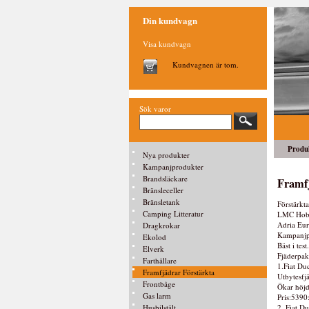
Din kundvagn
Visa kundvagn
Kundvagnen är tom.
Sök varor
Produ
Nya produkter
Kampanjprodukter
Brandsläckare
Framfj
Bränsleceller
Bränsletank
Förstärkta
Camping Litteratur
LMC Hob
Adria Eur
Dragkrokar
Kampanjp
Ekolod
Bäst i tes
Elverk
Fjäderpak
Farthållare
1.Fiat Du
Framfjädrar Förstärkta
Utbytesfjä
Frontbåge
Ökar höj
Gas larm
Pris:5390
Husbilstält
2..Fiat D