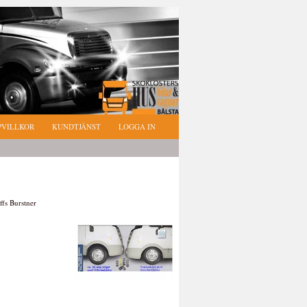
PVILLKOR
KUNDTJÄNST
LOGGA IN
ffs Burstner