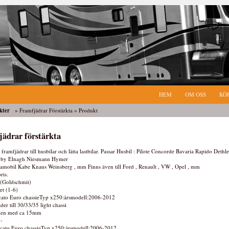
HEM
OM OSS
KÖ
kter
»
Framfjädrar Förstärkta
» Produkt
ädrar förstärkta
 framfjädrar till husbilar och lätta lastbilar. Passar Husbil : Pilote Concorde Bavaria Rapido Dethle
by Elnagh Niesmann Hymer
amobil Kabe Knaus Weinsberg , mm Finns även till Ford , Renault , VW , Opel , mm
ris.
t.(Goldschmit)
et (1-6)
cato Euro chassieTyp x250:årsmodell:2006-2012
der till 30/33/35 light chassi
den med ca 15mm
:-
ucato Euro chassieTyp x250:årsmodell:2006-2012