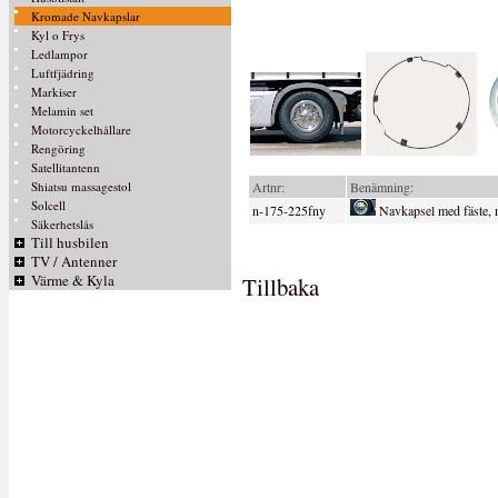
Kromade Navkapslar
Kyl o Frys
Ledlampor
Luftfjädring
Markiser
Melamin set
Motorcyckelhållare
Rengöring
Satellitantenn
Shiatsu massagestol
Artnr:
Benämning:
Solcell
n-175-225fny
Navkapsel med fäste, n
Säkerhetslås
Till husbilen
TV / Antenner
Värme & Kyla
Tillbaka