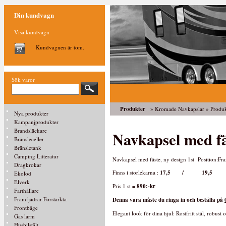
Din kundvagn
Visa kundvagn
Kundvagnen är tom.
Sök varor
Produkter
»
Kromade Navkapslar
» Produ
Nya produkter
Kampanjprodukter
Brandsläckare
Navkapsel med fä
Bränsleceller
Bränsletank
Camping Litteratur
Navkapsel med fäste, ny design 1st Position:Fr
Dragkrokar
Finns i storlekarna :
17,5 / 19,5 
Ekolod
Elverk
Pris 1 st
= 890:-kr
Farthållare
Framfjädrar Förstärkta
Denna vara måste du ringa in och beställa på
Frontbåge
Elegant look för dina hjul: Rostfritt stål, robust
Gas larm
Husbilstält